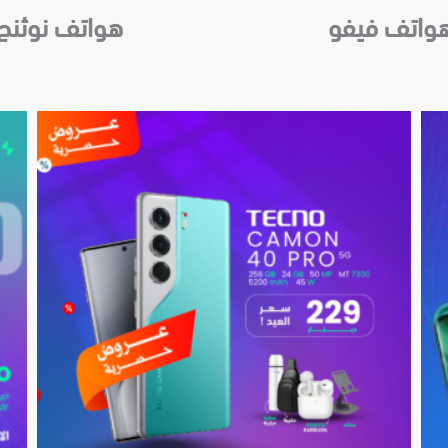
واتف فيفو
هواتف نوثنج