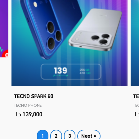
TECNO SPARK 50
TE
TECNO PHONE
TE
.ا
139,000
د.ا
1
2
3
Next »