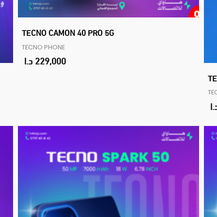
TECNO CAMON 40 PRO 5G
TECNO PHONE
229,000
د.ا
TE
TE
.ا