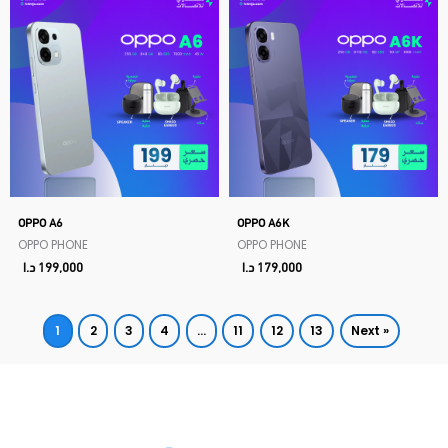
OPPO A6
OPPO A6K
OPPO PHONE
OPPO PHONE
179,000
د.ا
199,000
د.ا
1
2
3
4
…
11
12
13
Next »