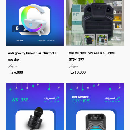
anti gravity humidifier bluetooth
GRECITNICE SPEAKER 6.5INCH
speaker
GTS-1397
سبيكر
سبيكر
10,000
د.ا
6,000
د.ا