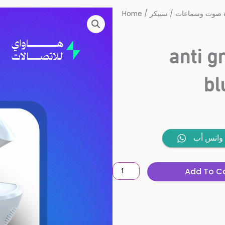
Home
/
سبيكر
/
 صوت وسماعات
anti g
bl
anti
واتس أب
gravity
humidifier
Add To C
bluetooth
speaker
quantity