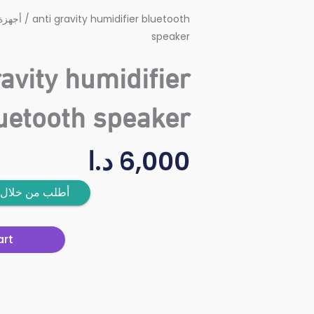
أجهزة
/ anti gravity humidifier bluetooth
speaker
ravity humidifier
uetooth speaker
د.ا
6,000
أطلب من خلال 
art