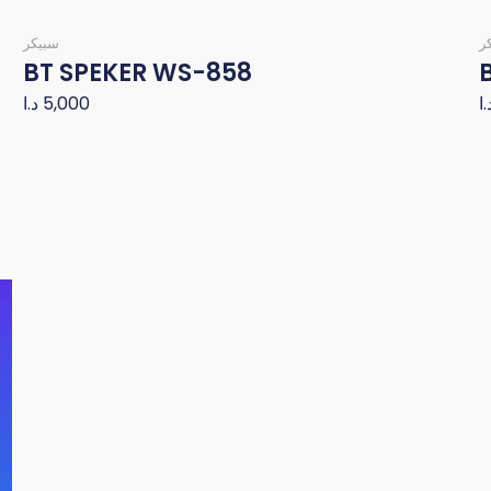
ر
سبيكر
BT SPEKER WS-858
د.ا
5,000
.ا