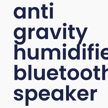
anti
gravity
humidifi
bluetoot
speaker