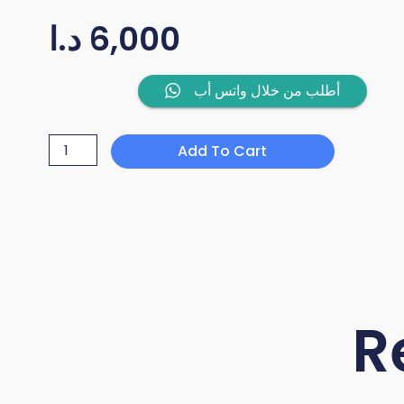
د.ا
6,000
anti
أطلب من خلال واتس أب
gravity
humidifier
Add To Cart
bluetooth
speaker
quantity
R