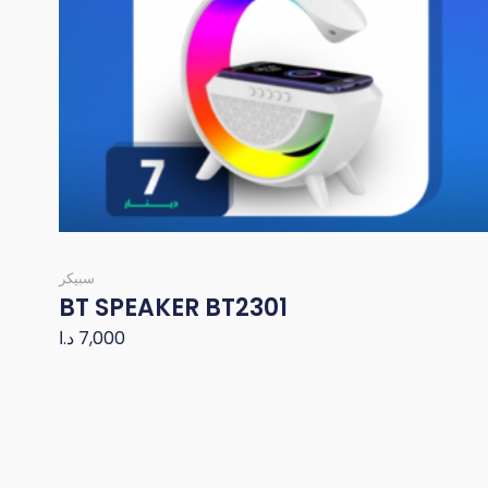
سبيكر
BT SPEAKER BT2301
د.ا
7,000