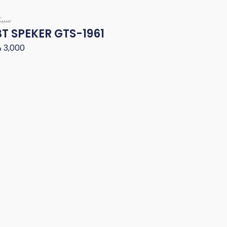
سبيك
BT SPEKER GTS-1961
د
3,000