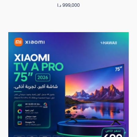
د.ا
999,000