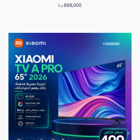
د.ا
699,000