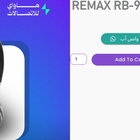
REMAX RB-
REMAX
واتس أب
RB-
980HB
Add To C
HEADSET
quantity