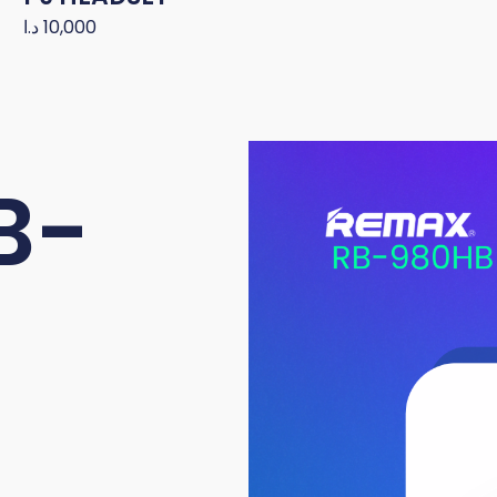
10,000
د.ا
B-