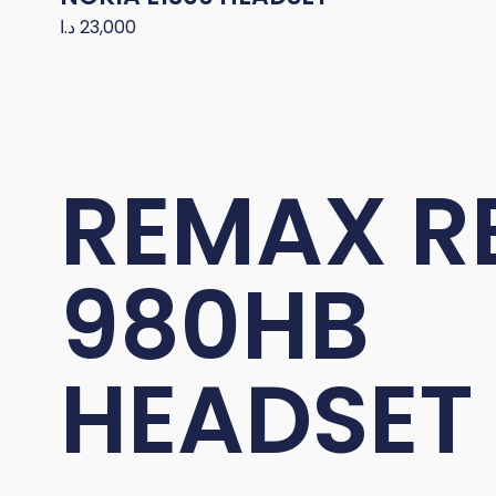
23,000
د.ا
REMAX R
980HB
HEADSET