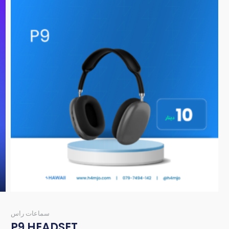
سماعات راس
P9 HEADSET