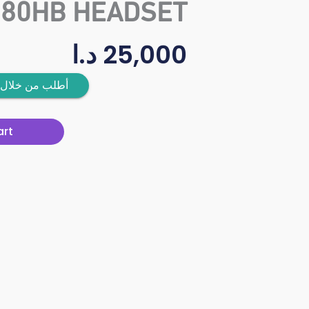
980HB HEADSET
25,000
د.ا
أطلب من خلال 
art