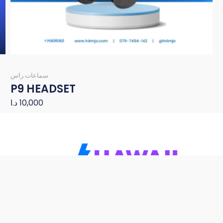
سماعات راس
P9 HEADSET
10,000
د.ا
تواصل معنا