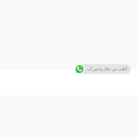
أطلب من خلال واتس أب
جاهز لخدمتك دائمًا بالطريقة الصحيحة. نقدم لكم جميع الاجهزه والاكسسوارات بافضل الاسعار. كما يوجد لدينا قسم صيانة متكامل لخدمة جميع احتياجاتكم.
هاواي للاتصالات