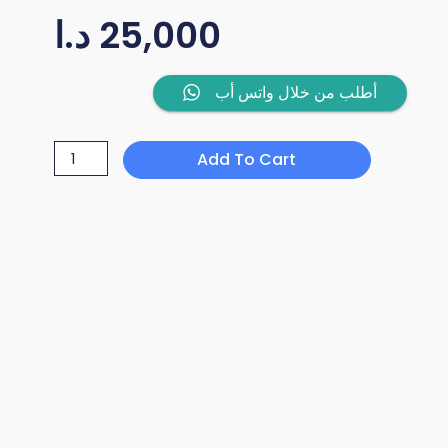
25,000
د.ا
REMAX
أطلب من خلال واتس أب
RB-
980HB
Add To Cart
HEADSET
quantity