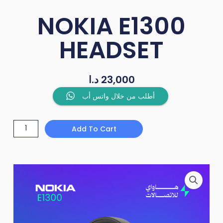
NOKIA E1300
HEADSET
23,000
د.ا
NOKIA
أطلب من خلال واتس أب
E1300
HEADSET
Add To Cart
quantity