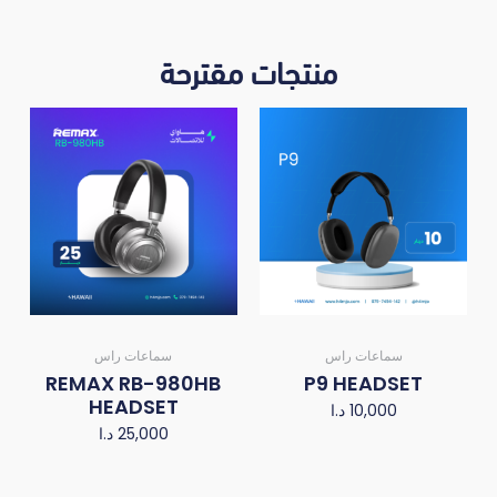
منتجات مقترحة
سماعات راس
سماعات راس
REMAX RB-980HB
P9 HEADSET
HEADSET
10,000
د.ا
25,000
د.ا