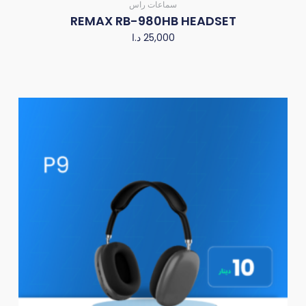
سماعات راس
REMAX RB-980HB HEADSET
25,000
د.ا