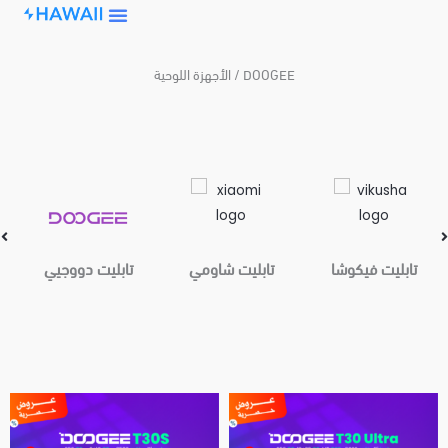
Skip
to
content
الأجهزة اللوحية / DOOGEE
تابليت فيكوشا
تابليت شاومي
تابليت دووجيي