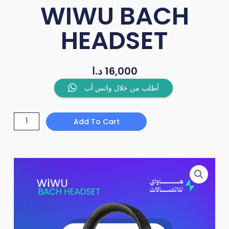
WIWU BACH
HEADSET
د.ا
16,000
WIWU
أطلب من خلال واتس أب
BACH
HEADSET
Add To Cart
quantity