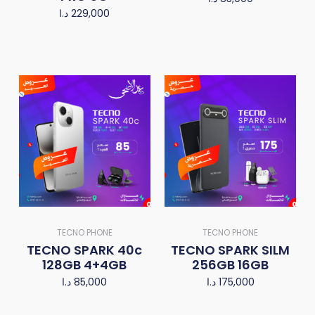
د.ا
229,000
TECNO PHONE
TECNO PHONE
TECNO SPARK 40c
TECNO SPARK SILM
128GB 4+4GB
256GB 16GB
د.ا
85,000
د.ا
175,000