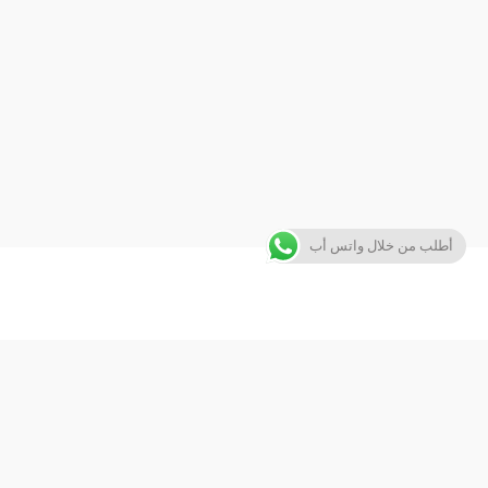
أطلب من خلال واتس أب
جاهز لخدمتك دائمًا بالطريقة الصحيحة. نقدم لكم جميع الاجهزه والاكسسوارات بافضل الاسعار. كما يوجد لدينا قسم صيانة متكامل لخدمة جميع احتياجاتكم.
هاواي للاتصالات