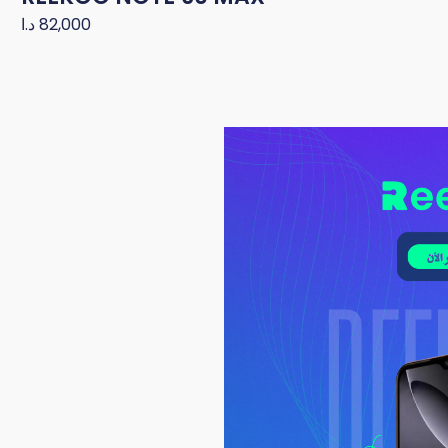
د.ا
82,000