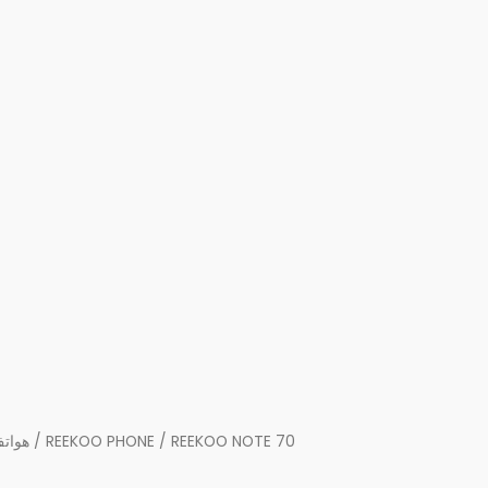
هواتف
/
REEKOO PHONE
/ REEKOO NOTE 70