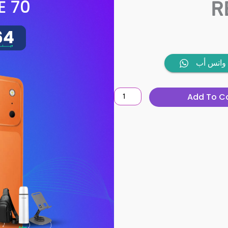
R
REEKOO
واتس أب
NOTE
70
Add To C
quantity