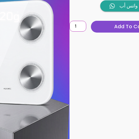
HUAWEI
واتس أب
SCALE
3
Add To C
quantity