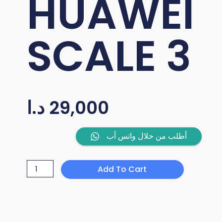
HUAWEI
SCALE 3
29,000
د.ا
HUAWEI
أطلب من خلال واتس أب
SCALE
3
Add To Cart
quantity