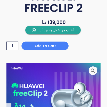
FREECLIP 2
د.ا
139,000
HUAWEI
أطلب من خلال واتس أب
FREECLIP
2
Add To Cart
quantity