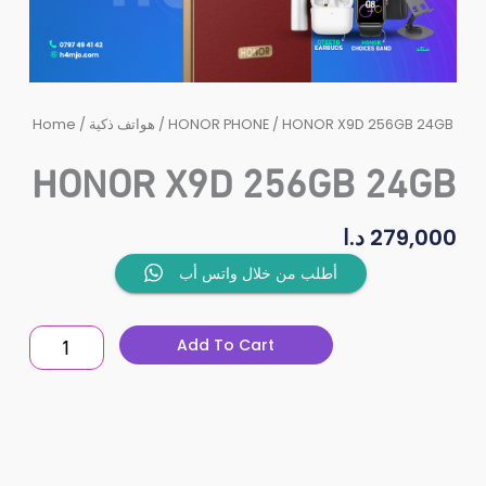
Home
/
هواتف ذكية
/
HONOR PHONE
/ HONOR X9D 256GB 24GB
HONOR X9D 256GB 24GB
د.ا
279,000
HONOR
أطلب من خلال واتس أب
X9D
256GB
Add To Cart
24GB
quantity