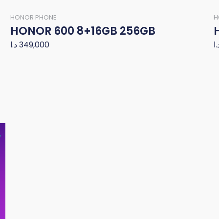
HONOR PHONE
H
HONOR 600 8+16GB 256GB
د.ا
349,000
.ا