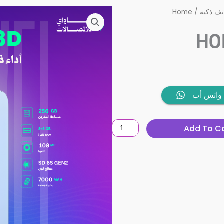
Home
/
تف ذكية
HO
HONOR
واتس أب
X8d
256GB
Add To C
quantity