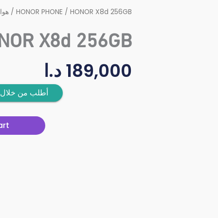
هوا
/
HONOR PHONE
/ HONOR X8d 256GB
NOR X8d 256GB
د.ا
189,000
أطلب من خلال 
art