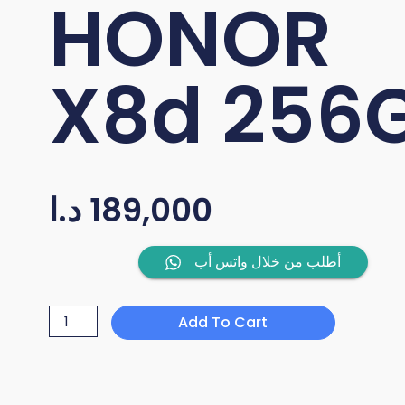
HONOR
X8d 256
د.ا
189,000
HONOR
أطلب من خلال واتس أب
X8d
256GB
Add To Cart
quantity